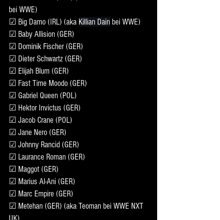
bei WWE)
☑ Big Damo (IRL) (aka 
Killian Dain
 bei WWE)
☑ Baby Allision (GER)
☑ Dominik Fischer (GER)
☑ Dieter Schwartz (GER)
☑ Elijah Blum (GER)
☑ Fast Time Moodo (GER)
☑ Gabriel Queen (POL)
☑ Hektor Invictus (GER)
☑ Jacob Crane (POL)
☑ Jane Nero (GER)
☑ Johnny Rancid (GER)
☑ Laurance Roman (GER)
☑ Maggot (GER)
☑ Marius Al-Ani (GER)
☑ Marc Empire (GER)
☑ Metehan (GER) (aka Teoman bei WWE NXT 
UK)