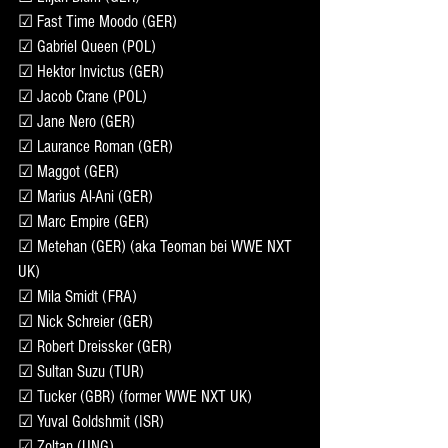
☑ Fast Time Moodo (GER)
☑ Gabriel Queen (POL)
☑ Hektor Invictus (GER)
☑ Jacob Crane (POL)
☑ Jane Nero (GER)
☑ Laurance Roman (GER)
☑ Maggot (GER)
☑ Marius Al-Ani (GER)
☑ Marc Empire (GER)
☑ Metehan (GER) (aka Teoman bei WWE NXT 
UK)
☑ Mila Smidt (FRA)
☑ Nick Schreier (GER)
☑ Robert Dreissker (GER)
☑ Sultan Suzu (TUR)
☑ Tucker (GBR) (former WWE NXT UK)
☑ Yuval Goldshmit (ISR)
☑ Zoltan (UNG)