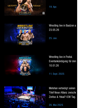
19. Apr.
Wrestling live in Bautzen am
23.05.26
25. Jan.
Wrestling live in Freital.
Eventankündigung für den
10.01.26
11. Sept. 2025
Metehan verteidigt seinen
Titel! Neue Allianz zwischen
Zeritus & Yokai? ICW Tag
Team Titel Match in Bautzen.
26. Mai 2025