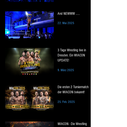
And NEWWW .....
22. Mai 2025
3 Tage Wrestling live in
Dresden. Ein WIACON
UPDATE!
9. März 2025
Die ersten 2 Turniermatch
der WIACON bekannt!
25. Feb. 2025
WIACON - Die Wrestling