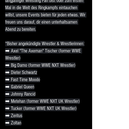
langjähriger Wrestling Fan bist oder zum ersten 
Mal in die Welt des Ringkampfs eintauchen 
willst, unsere Events bieten für jeden etwas. Wir 
freuen uns darauf, dir einen unterhaltsamen 
Abend zu bereiten.
*Bisher angekündigte Wrestler & Wrestlerinnen:
➡️ Axel "The Axeman" Tischer (former WWE 
Wrestler)
➡️ Big Damo (former WWE NXT Wrestler)
➡️ Dieter Schwartz
➡️ Fast Time Moodo
➡️ Gabriel Queen
➡️ Johnny Rancid
➡️ Metehan (former WWE NXT UK Wrestler)
➡️ Tucker (former WWE NXT UK Wrestler)
➡️ Zeritus
➡️ Zoltan